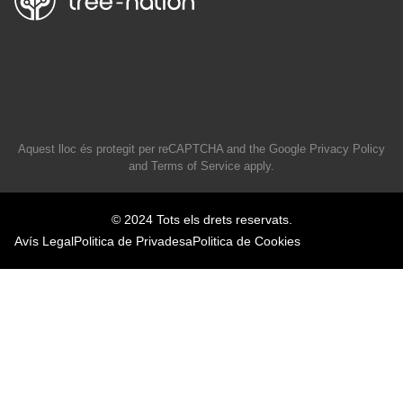
Aquest lloc és protegit per reCAPTCHA and the Google
Privacy Policy
and
Terms of Service
apply.
© 2024 Tots els drets reservats.
Avís Legal
Politica de Privadesa
Politica de Cookies