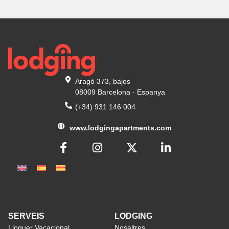
Aragó 373, bajos
08009 Barcelona - Espanya
(+34) 931 146 004
www.lodgingapartments.com
SERVEIS
LODGING
Lloguer Vacacional
Nosaltres