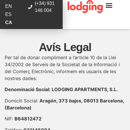
(+34) 931
EN
146 004
ES
CA
Avís Legal
Per tal de donar compliment a l’article 10 de la Llei
34/2002 de Serveis de la Societat de la Informació i
del Comerç Electrònic, informem els usuaris de les
nostres dades:
Denominació Social: LODGING APARTMENTS, S.L.
Domicili Social:
Aragón, 373 bajos, 08013 Barcelona,
(Barcelona)
NIF:
B64812472
Telèfon:
931146004