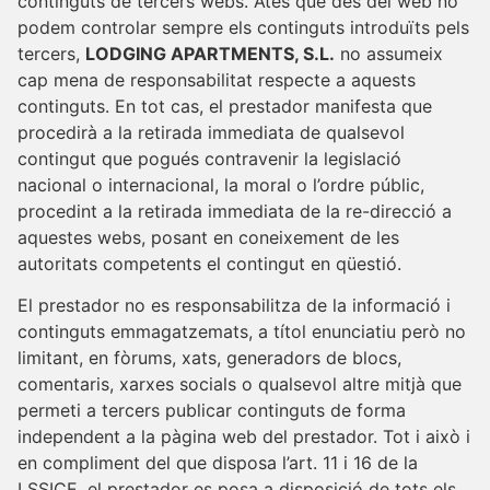
continguts de tercers webs. Atès que des del web no
podem controlar sempre els continguts introduïts pels
tercers,
LODGING APARTMENTS, S.L.
no assumeix
cap mena de responsabilitat respecte a aquests
continguts. En tot cas, el prestador manifesta que
procedirà a la retirada immediata de qualsevol
contingut que pogués contravenir la legislació
nacional o internacional, la moral o l’ordre públic,
procedint a la retirada immediata de la re-direcció a
aquestes webs, posant en coneixement de les
autoritats competents el contingut en qüestió.
El prestador no es responsabilitza de la informació i
continguts emmagatzemats, a títol enunciatiu però no
limitant, en fòrums, xats, generadors de blocs,
comentaris, xarxes socials o qualsevol altre mitjà que
permeti a tercers publicar continguts de forma
independent a la pàgina web del prestador. Tot i això i
en compliment del que disposa l’art. 11 i 16 de la
LSSICE, el prestador es posa a disposició de tots els