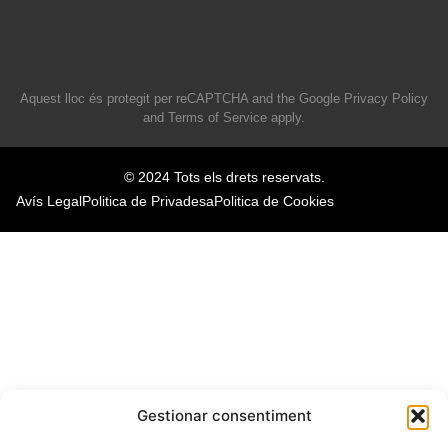
Aquest lloc és protegit per reCAPTCHA and the Google
Privacy Policy
and
Terms of Service
apply.
© 2024 Tots els drets reservats.
Avís Legal
Politica de Privadesa
Politica de Cookies
Gestionar consentiment