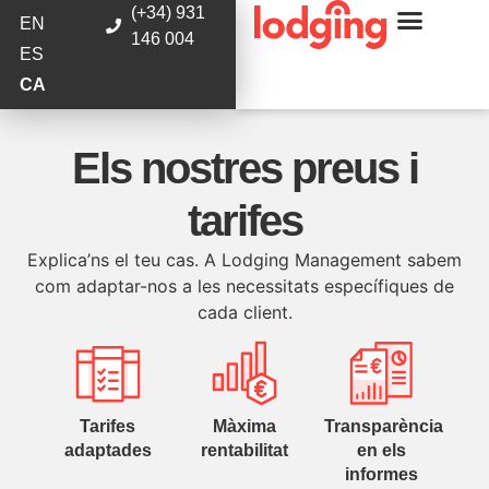
(+34) 931
EN
146 004
ES
CA
Els nostres preus i
tarifes
Explica’ns el teu cas. A Lodging Management sabem
com adaptar-nos a les necessitats específiques de
cada client.
Tarifes
Màxima
Transparència
adaptades
rentabilitat
en els
informes