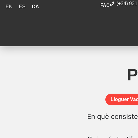
(+34) 931
FAQ
EN
ES
CA
P
Lloguer Va
En què consistei