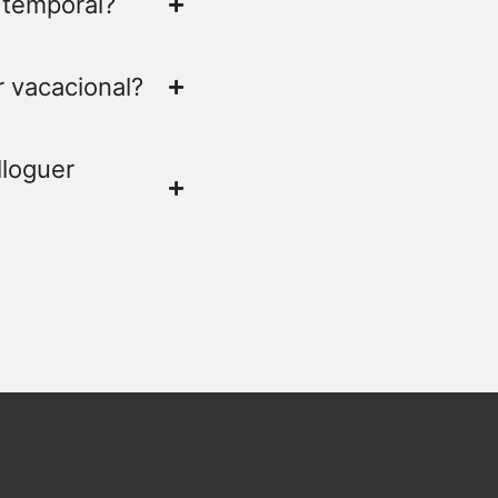
r temporal?
r vacacional?
lloguer