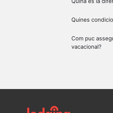
Quina és la dife
Quines condicio
Com puc assegur
vacacional?