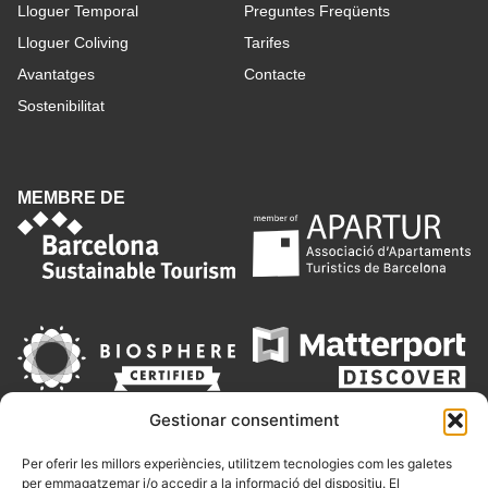
Lloguer Temporal
Preguntes Freqüents
Lloguer Coliving
Tarifes
Avantatges
Contacte
Sostenibilitat
MEMBRE DE
Gestionar consentiment
Per oferir les millors experiències, utilitzem tecnologies com les galetes
per emmagatzemar i/o accedir a la informació del dispositiu. El