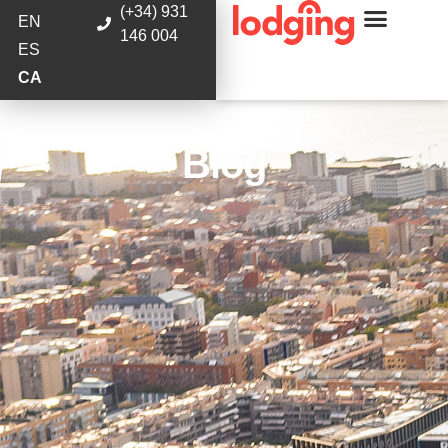
(+34) 931
EN
146 004
ES
CA
Blog