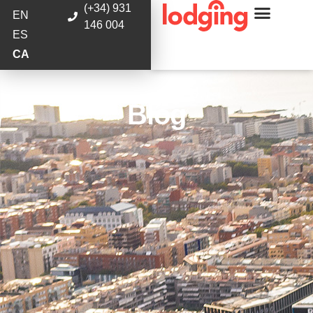
(+34) 931
EN
146 004
ES
CA
Blog