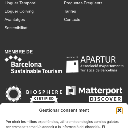
Lloguer Temporal
Preguntes Freqüents
Lloguer Coliving
Tarifes
Avantatges
Contacte
Sostenibilitat
MEMBRE DE
Gestionar consentiment
Per oferir les millors experiències, utilitzem tecnologies com les galetes
per emmagatzemar i/o accedir a la informació del dispositiu. El