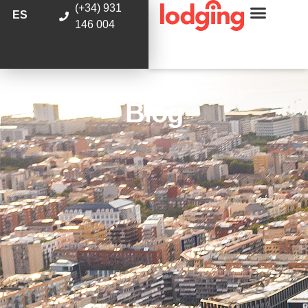
(+34) 931
ES
146 004
Blog