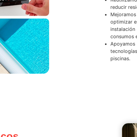
reducir res
Mejoramos e
optimizar 
instalación
consumos e
Apoyamos l
tecnologías
piscinas.
icos