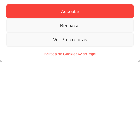
Lodging
Management
Acceptar
Rechazar
QUIERO SABER MÁS
Ver Preferencias
Politica de Cookies
Aviso legal
ALQUILER TEMPORAL
El alquiler de
tu propiedad
por meses,
más fácil de
lo que
imaginas