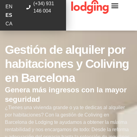
(+34) 931
EN
146 004
ES
CA
Gestión de alquiler por
habitaciones y Coliving
en Barcelona
Genera más ingresos con la mayor
seguridad
¿Tienes una vivienda grande o ya te dedicas al alquiler
por habitaciones? Con la gestión de Coliving en
Barcelona de Lodging te ayudamos a obtener la máxima
rentabilidad y nos encargamos de todo: Desde la reforma
y adecuación del espacio hasta la selección de inquilinos