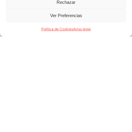
Rechazar
Ver Preferencias
Politica de Cookies
Aviso legal
Puesta a punto
Marketing inmobiliario
Selección de inquilinos
Gestión integral