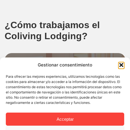
¿Cómo trabajamos el
Coliving Lodging?
Gestionar consentimiento
Para ofrecer las mejores experiencias, utilizamos tecnologías como las
Análisis del inmueble
cookies para almacenar y/o acceder a la información del dispositivo. El
consentimiento de estas tecnologías nos permitirá procesar datos como
Estudiamos si tu propiedad es idónea para
el comportamiento de navegación o las identificaciones únicas en este
sitio. No consentir o retirar el consentimiento, puede afectar
adaptarla al modelo de alquiler por habitaciones
negativamente a ciertas características y funciones.
o coliving en Barcelona.
Acceptar