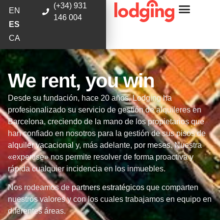
(+34) 931
EN
146 004
ES
CA
We rent, you win
Desde su fundación, hace 20 años, Lodging ha
profesionalizado su servicio de gestión de alquileres en
Barcelona, creciendo de la mano de los propietarios que
han confiado en nosotros para la gestión de sus pisos de
alquiler vacacional
y, más adelante,
por meses
. Nuestra
«expertise» nos permite resolver de forma proactiva y
rápida cualquier incidencia en los inmuebles.
Nos rodeamos de
partners estratégicos
que comparten
nuestros valores y con los cuales trabajamos en equipo en
diferentes áreas.