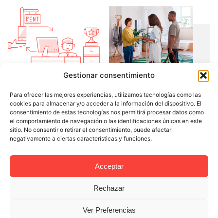
Gestionar consentimiento
Hemos creado una amplia
Para ofrecer las mejores experiencias, utilizamos tecnologías como las
red de alianzas
y
cookies para almacenar y/o acceder a la información del dispositivo. El
contactos para superar los
consentimiento de estas tecnologías nos permitirá procesar datos como
problemas que surgen en
el comportamiento de navegación o las identificaciones únicas en este
sitio. No consentir o retirar el consentimiento, puede afectar
el camino y también para
negativamente a ciertas características y funciones.
ofrecer a nuestros
huéspedes los servicios
Acceptar
premium que esperan de
nosotros.
Rechazar
Ver Preferencias