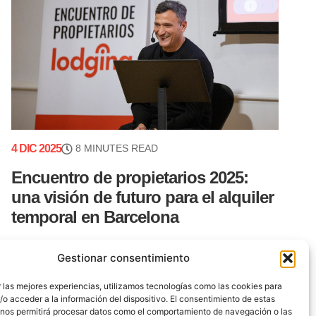
4 DIC 2025
8 MINUTES READ
Encuentro de propietarios 2025:
una visión de futuro para el alquiler
temporal en Barcelona
El Encuentro de Propietarios Lodging 2025 echó
Gestionar consentimiento
a andar con un relato que recordó a todos los
presentes que las historias importan. Nuestro
 las mejores experiencias, utilizamos tecnologías como las cookies para
CEO, Ezequiel Vallejo, inició la jornada
o acceder a la información del dispositivo. El consentimiento de estas
 nos permitirá procesar datos como el comportamiento de navegación o las
presentando (...)