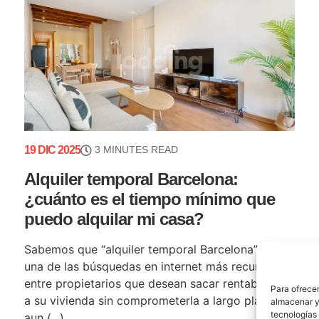
19 DIC 2025
3 MINUTES READ
Alquiler temporal Barcelona:
¿cuánto es el tiempo mínimo que
puedo alquilar mi casa?
Sabemos que “alquiler temporal Barcelona” es
una de las búsquedas en internet más recurrentes
entre propietarios que desean sacar rentabilidad
Para ofrecer
a su vivienda sin comprometerla a largo plazo. Y,
almacenar y/
tecnologías
aun (...)