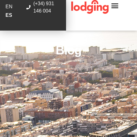
(+34) 931
EN
146 004
ES
Blog