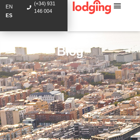
(+34) 931
EN
146 004
ES
Blog