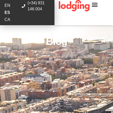
(+34) 931
EN
146 004
ES
CA
Blog