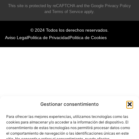
This site is protected by reCAPTCHA and the Google
Privacy Policy
and
Terms of Service
apply.
© 2024 Todos los derechos reservados.
Aviso Legal
Politica de Privacidad
Politica de Cookies
Gestionar consentimiento
Para ofrecer las mejores experiencias, utilizamos tecnologías como las
cookies para almacenar y/o acceder a la información del dispositivo. El
consentimiento de estas tecnologías nos permitirá procesar datos como
el comportamiento de navegación o las identificaciones únicas en este
sitio. No consentir o retirar el consentimiento, puede afectar