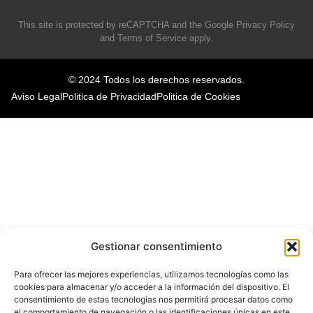
This site is protected by reCAPTCHA and the Google
Privacy Policy
and
Terms of Service
apply.
© 2024 Todos los derechos reservados.
Aviso Legal
Politica de Privacidad
Politica de Cookies
Gestionar consentimiento
Para ofrecer las mejores experiencias, utilizamos tecnologías como las
cookies para almacenar y/o acceder a la información del dispositivo. El
consentimiento de estas tecnologías nos permitirá procesar datos como
el comportamiento de navegación o las identificaciones únicas en este