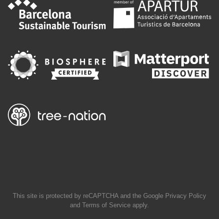
This site is protected by reCAPTCHA and the Google
Privacy Policy
and
Terms of Service
apply.