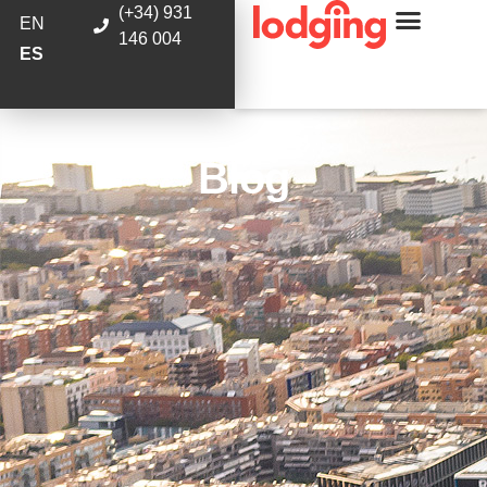
(+34) 931
EN
146 004
ES
Blog