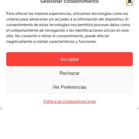
Gestionar consentimiento
Para ofrecer las mejores experiencias, utilizamos tecnologías como las
cookies para almacenar y/o acceder a la información del dispositivo. El
consentimiento de estas tecnologías nos permitirá procesar datos como
el comportamiento de navegación o las identificaciones únicas en este
sitio. No consentir o retirar el consentimiento, puede afectar
negativamente a ciertas características y funciones.
Acceptar
Rechazar
25 MAR 2025
4 MINUTES READ
Ver Preferencias
Expertos en alquiler temporal
Barcelona: el Coliving ha llegado para
Politica de Cookies
Aviso legal
quedarse
Como expertos en alquiler temporal Barcelona en
Lodging Management sabemos que las tendencias
nunca vienen solas. Si en 1994, los compañeros de