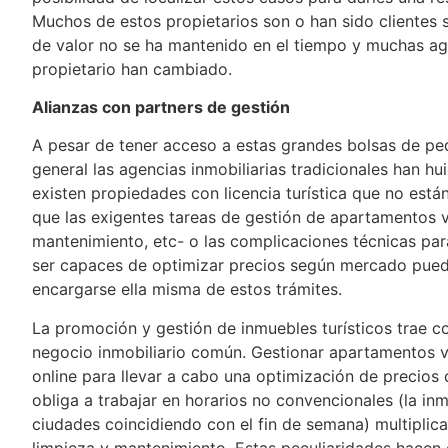
Muchos de estos propietarios son o han sido clientes si
de valor no se ha mantenido en el tiempo y muchas age
propietario han cambiado.
Alianzas con partners de gestión
A pesar de tener acceso a estas grandes bolsas de peq
general las agencias inmobiliarias tradicionales han h
existen propiedades con licencia turística que no est
que las exigentes tareas de gestión de apartamentos v
mantenimiento, etc- o las complicaciones técnicas para
ser capaces de optimizar precios según mercado pued
encargarse ella misma de estos trámites.
La promoción y gestión de inmuebles turísticos trae co
negocio inmobiliario común. Gestionar apartamentos 
online para llevar a cabo una optimización de precios c
obliga a trabajar en horarios no convencionales (la in
ciudades coincidiendo con el fin de semana) multipli
limpieza y mantenimiento. Estas peculiaridades hacen 