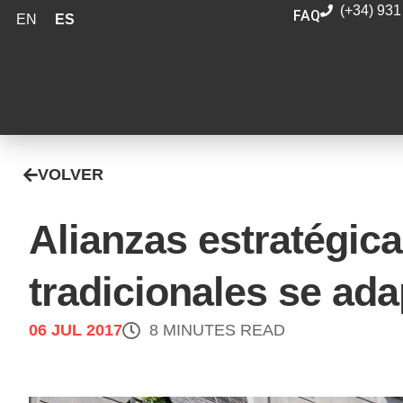
(+34) 931
FAQ
EN
ES
VOLVER
Alianzas estratégic
tradicionales se adap
06 JUL 2017
8 MINUTES READ