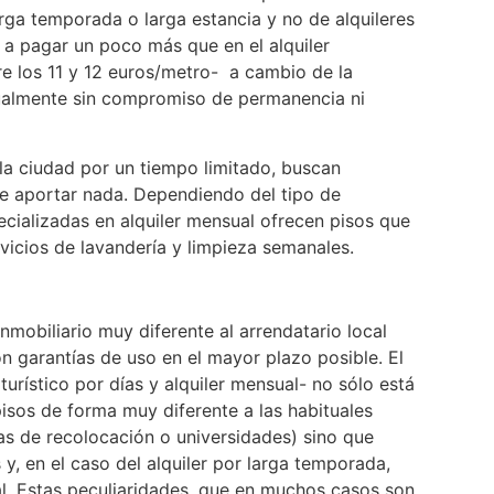
rga temporada o larga estancia y no de alquileres
o a pagar un poco más que en el alquiler
re los 11 y 12 euros/metro- a cambio de la
sualmente sin compromiso de permanencia ni
la ciudad por un tiempo limitado, buscan
ue aportar nada. Dependiendo del tipo de
ecializadas en alquiler mensual ofrecen pisos que
rvicios de lavandería y limpieza semanales.
nmobiliario muy diferente al arrendatario local
garantías de uso en el mayor plazo posible. El
turístico por días y alquiler mensual- no sólo está
isos de forma muy diferente a las habituales
as de recolocación o universidades) sino que
, en el caso del alquiler por larga temporada,
l. Estas peculiaridades, que en muchos casos son