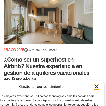
15 AGO 2025
3 MINUTES READ
¿Cómo ser un superhost en
Airbnb? Nuestra experiencia en
gestión de alquileres vacacionales
en Barcelona
Gestionar consentimiento
Hay hitos fundamentales en la gestión de
alquileres vacacionales. Conseguir ser un
 las mejores experiencias, utilizamos tecnologías como las cookies para
o acceder a la información del dispositivo. El consentimiento de estas
“Superhost” en Airbnb no es solo mostrar una
 nos permitirá procesar datos como el comportamiento de navegación o las