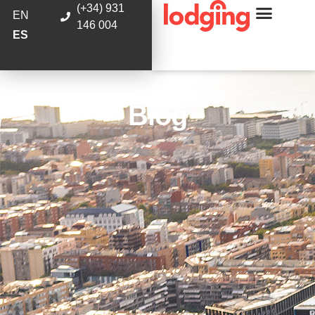
(+34) 931
EN
146 004
ES
Blog