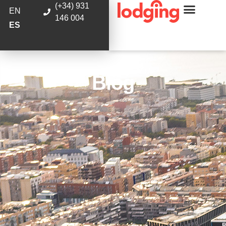
(+34) 931
EN
146 004
ES
Blog