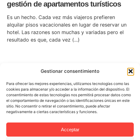
gestión de apartamentos turísticos
Es un hecho. Cada vez más viajeros prefieren
alquilar pisos vacacionales en lugar de reservar un
hotel. Las razones son muchas y variadas pero el
resultado es que, cada vez (...)
Gestionar consentimiento
Anterior
1
2
3
4
5
6
7
8
9
10
11
12
13
14
Para ofrecer las mejores experiencias, utilizamos tecnologías como las
cookies para almacenar y/o acceder a la información del dispositivo. El
15
16
17
18
19
Siguiente
consentimiento de estas tecnologías nos permitirá procesar datos como
el comportamiento de navegación o las identificaciones únicas en este
sitio. No consentir o retirar el consentimiento, puede afectar
negativamente a ciertas características y funciones.
Acceptar