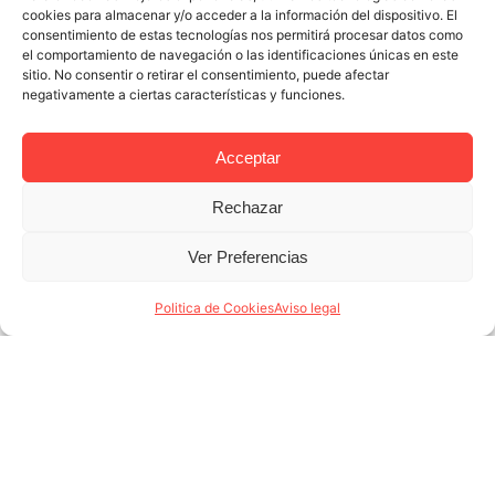
cookies para almacenar y/o acceder a la información del dispositivo. El
consentimiento de estas tecnologías nos permitirá procesar datos como
el comportamiento de navegación o las identificaciones únicas en este
sitio. No consentir o retirar el consentimiento, puede afectar
negativamente a ciertas características y funciones.
Acceptar
Rechazar
3 NOV 2022
3 MINUTES READ
Coliving Barcelona, la alternativa para
Ver Preferencias
quienes buscan comodidad y libertad
Politica de Cookies
Aviso legal
con todo incluido
Nació hace más de una década en Silicon Valley
(San Francisco), está en auge y ha llegado para
quedarse. Hablamos del coliving Barcelona, una
práctica que va más allá de (...)