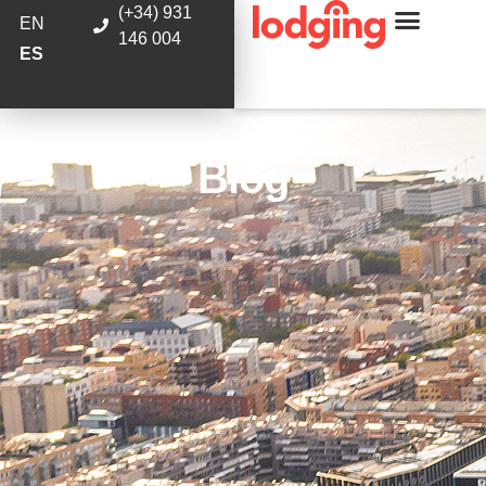
(+34) 931
EN
146 004
ES
Blog