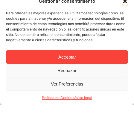
Gestionar consentimiento
Para ofrecer las mejores experiencias, utilizamos tecnologías como las
cookies para almacenar y/o acceder a la información del dispositivo. El
consentimiento de estas tecnologías nos permitirá procesar datos como
el comportamiento de navegación o las identificaciones únicas en este
sitio. No consentir o retirar el consentimiento, puede afectar
negativamente a ciertas características y funciones.
Acceptar
Rechazar
20 MAR 2019
3 MINUTES READ
Ver Preferencias
2019 al alza: relanza tu apartamento
turístico en Barcelona con Lodging
Politica de Cookies
Aviso legal
Management
No hay mayor secreto que una gestión profesional y
responsable para que tu apartamento turístico en
Barcelona despegue de inmediato. En una ciudad