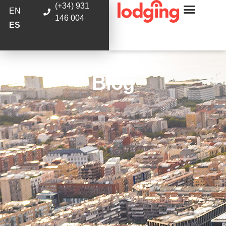
(+34) 931
EN
146 004
ES
Blog