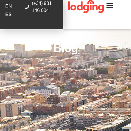
(+34) 931
EN
146 004
ES
Blog