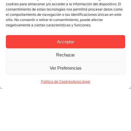
cookies para almacenar y/o acceder a la información del dispositivo. El
consentimiento de estas tecnologías nos permitirá procesar datos como
el comportamiento de navegación o las identificaciones únicas en este
sitio. No consentir o retirar el consentimiento, puede afectar
negativamente a ciertas características y funciones.
Acceptar
Rechazar
19 NOV 2024
3 MINUTES READ
Empresa de gestión de alquiler
Ver Preferencias
temporal en Barcelona: apostamos
Politica de Cookies
Aviso legal
por apartamentos 100% inteligentes
La tecnología ha demostrado ser una herramienta
clave para mejorar la eficiencia energética, y como
expertos en gestión de alquiler temporal en
Barcelona nos hemos propuesto una meta: terminar
este (...)