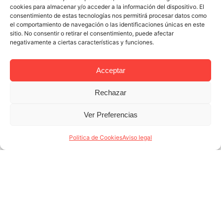
cookies para almacenar y/o acceder a la información del dispositivo. El
consentimiento de estas tecnologías nos permitirá procesar datos como
el comportamiento de navegación o las identificaciones únicas en este
sitio. No consentir o retirar el consentimiento, puede afectar
negativamente a ciertas características y funciones.
Acceptar
Rechazar
6 MAR 2022
4 MINUTES READ
Por qué Lodging es el mejor partner
Ver Preferencias
de alquiler vacacional en Barcelona
Politica de Cookies
Aviso legal
Altamente competitivo, el mercado del alquiler
vacacional en Barcelona exige del propietario una
dedicación continua para mantener su vivienda en
óptimas condiciones, promocionarla, responder las
inquietudes de los posibles interesados (...)