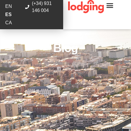
(+34) 931
EN
146 004
ES
CA
Blog